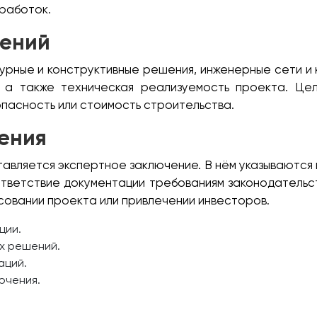
оработок.
шений
урные и конструктивные решения, инженерные сети и 
 а также техническая реализуемость проекта. Цел
опасность или стоимость строительства.
ения
авляется экспертное заключение. В нём указываются
тветствие документации требованиям законодатель
асовании проекта или привлечении инвесторов.
ции.
х решений.
аций.
ючения.